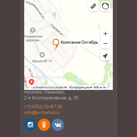
Компания "Октябрь"
155120, Ивановская область,
поселок Лежнево,
2-я Кооперативная, д. 19
+7(4932) 36-87-36
info@ivchehol.ru